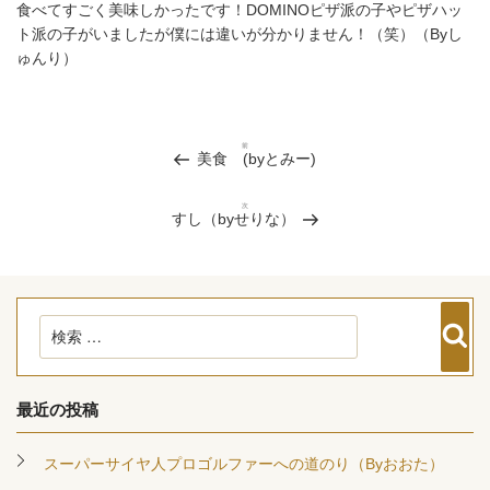
食べてすごく美味しかったです！DOMINOピザ派の子やピザハッ
ト派の子がいましたが僕には違いが分かりません！（笑）（Byし
ゅんり）
投
稿
前
過
美食 (byとみー)
ナ
去
ビ
の
投
ゲ
次
次
すし（byせりな）
稿
ー
の
投
シ
稿
ョ
ン
検
検
索
索:
最近の投稿
スーパーサイヤ人プロゴルファーへの道のり（Byおおた）