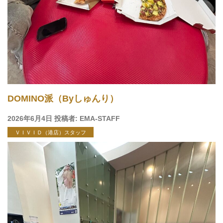
DOMINO派（Byしゅんり）
投
2026年6月4日
投稿者:
EMA-STAFF
稿
ＶＩＶＩＤ（港店）スタッフ
日: