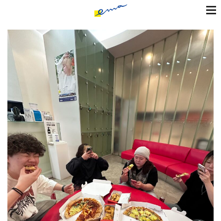
toggle
naviga
コ
ン
テ
ン
ツ
へ
ス
キ
ッ
プ