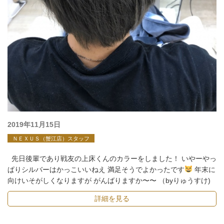
投
2019年11月15日
稿
ＮＥＸＵＳ（蟹江店）スタッフ
日:
先日後輩であり戦友の上床くんのカラーをしました！ いやーやっ
ぱりシルバーはかっこいいねえ 満足そうでよかったです
年末に
向けいそがしくなりますが がんばりますか〜〜 （byりゅうすけ)
詳細を見る