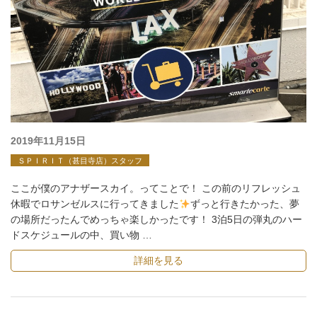
投
2019年11月15日
稿
ＳＰＩＲＩＴ（甚目寺店）スタッフ
日:
ここが僕のアナザースカイ。ってことで！ この前のリフレッシュ
休暇でロサンゼルスに行ってきました
ずっと行きたかった、夢
の場所だったんでめっちゃ楽しかったです！ 3泊5日の弾丸のハー
ドスケジュールの中、買い物 …
詳細を見る