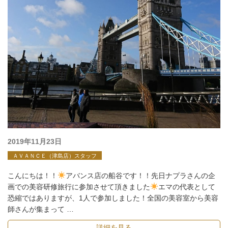
投
2019年11月23日
稿
ＡＶＡＮＣＥ（津島店）スタッフ
日:
こんにちは！！
アバンス店の船谷です！！先日ナプラさんの企
画での美容研修旅行に参加させて頂きました
エマの代表として
恐縮ではありますが、1人で参加しました！全国の美容室から美容
師さんが集まって …
詳細を見る