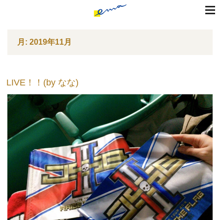
toggle
naviga
コ
月:
2019年11月
ン
テ
ン
ツ
LIVE！！(by なな)
へ
ス
キ
ッ
プ