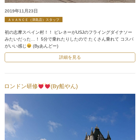
投
2019年11月23日
稿
ＡＶＡＮＣＥ（津島店）スタッフ
日:
初の志摩スペイン村！！ ピレネーがUSJのフライングダイナソー
みたいだった…！ 5分で乗れたりしたので たくさん乗れて コスパ
がいい感じ
(Byあんどー)
詳細を見る
ロンドン研修
(By船やん)