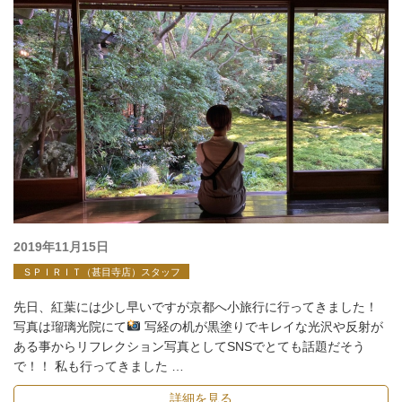
投
2019年11月15日
稿
ＳＰＩＲＩＴ（甚目寺店）スタッフ
日:
先日、紅葉には少し早いですが京都へ小旅行に行ってきました！
写真は瑠璃光院にて
写経の机が黒塗りでキレイな光沢や反射が
ある事からリフレクション写真としてSNSでとても話題だそう
で！！ 私も行ってきました …
詳細を見る