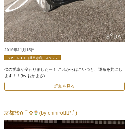
投
2019年11月15日
稿
ＳＰＩＲＩＴ（甚目寺店）スタッフ
日:
僕の愛車が変わりましたー！ これからはこいつと、運命を共にし
ます！！(by おかまさ)
詳細を見る
京都旅✿⌒✿
(by chihiro❁⃘*.ﾟ)