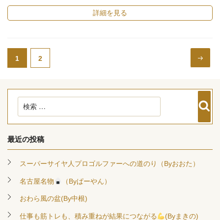
詳細を見る
投
稿
次の
1
2
ペー
ナ
ビ
ゲ
ー
シ
ペー
ジ
ョ
ン
ジ
検
検
索
索:
最近の投稿
スーパーサイヤ人プロゴルファーへの道のり（Byおおた）
名古屋名物
（Byぱーやん）
おわら風の盆(By中根)
仕事も筋トレも、積み重ねが結果につながる
(Byまきの)