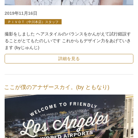
投
2019年11月16日
稿
ＰＩＶＯＴ（中川本店）スタッフ
日:
撮影をしました ヘアスタイルのバランスをかんがえて試行錯誤す
ることがとてもたのしいです これからもデザイン力をあげていき
ます (byじゅんじ)
詳細を見る
ここが僕のアナザースカイ。(by ともなり)