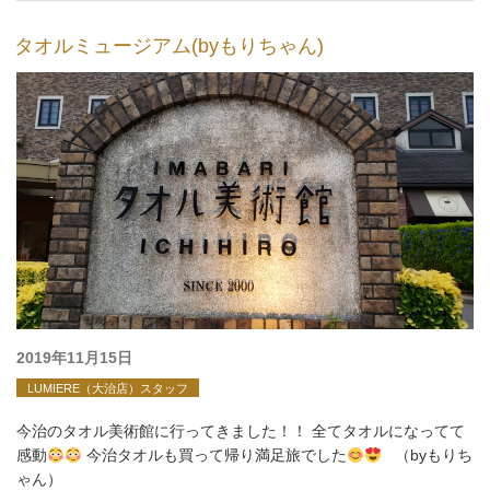
タオルミュージアム(byもりちゃん)
投
2019年11月15日
稿
LUMIERE（大治店）スタッフ
日:
今治のタオル美術館に行ってきました！！ 全てタオルになってて
感動
今治タオルも買って帰り満足旅でした
（byもりち
ゃん）