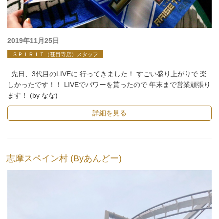
投
2019年11月25日
稿
ＳＰＩＲＩＴ（甚目寺店）スタッフ
日:
先日、3代目のLIVEに 行ってきました！ すごい盛り上がりで 楽
しかったです！！ LIVEでパワーを貰ったので 年末まで営業頑張り
ます！ (by なな)
詳細を見る
志摩スペイン村 (Byあんどー)