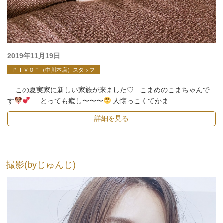
投
2019年11月19日
稿
ＰＩＶＯＴ（中川本店）スタッフ
日:
この夏実家に新しい家族が来ました♡ こまめのこまちゃんで
す
とっても癒し〜〜〜
人懐っこくてかま …
詳細を見る
撮影(byじゅんじ)