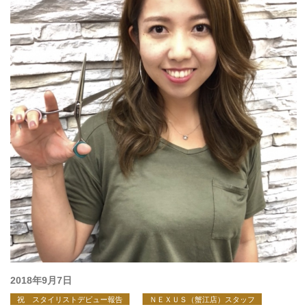
投
2018年9月7日
稿
祝 スタイリストデビュー報告
ＮＥＸＵＳ（蟹江店）スタッフ