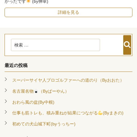
かったです
(by伸幸)
詳細を見る
検
検
索
索:
最近の投稿
スーパーサイヤ人プロゴルファーへの道のり（Byおおた）
名古屋名物
（Byぱーやん）
おわら風の盆(By中根)
仕事も筋トレも、積み重ねが結果につながる
(Byまきの)
初めての犬山城下町(byうっちー)