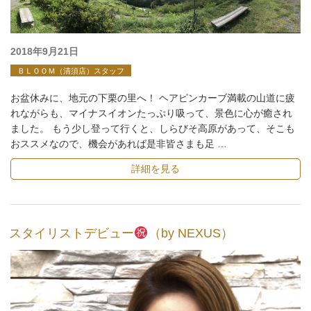
投
2018年9月21日
稿
ＢＬＯＯＭ（清須店）スタッフ
日:
お盆休みに、地元の下栗の里へ！ ヘアピンカーブ満載の山道に疲
れながらも、マイナスイオンたっぷり吸って、景色に心が癒され
ました。 もう少し登って行くと、しらびそ高原があって、そこも
おススメなので、機会があれば是非皆さまも足 …
詳細を見る
スタイリストデビュー
（by NEXUS）