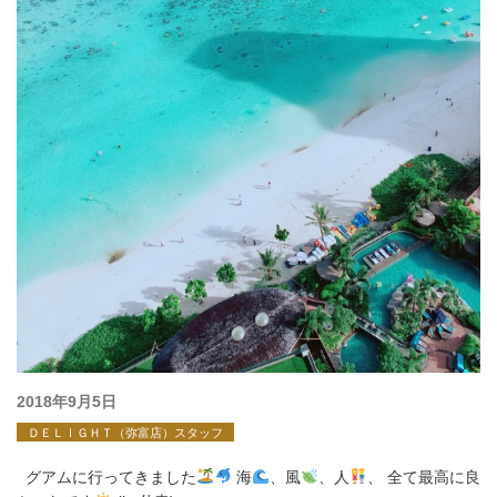
投
2018年9月5日
稿
ＤＥＬＩＧＨＴ（弥富店）スタッフ
日:
グアムに行ってきました
海
、風
、人
、 全て最高に良