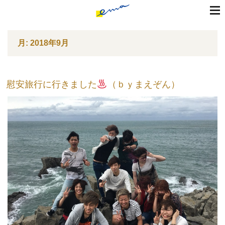
toggle
naviga
コ
月:
2018年9月
ン
テ
ン
ツ
慰安旅行に行きました
（ｂｙまえぞん）
へ
ス
キ
ッ
プ