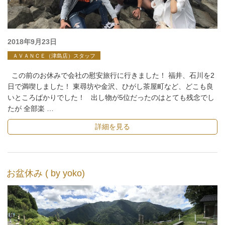
投
2018年9月23日
稿
ＡＶＡＮＣＥ（津島店）スタッフ
日:
この前のお休みで会社の慰安旅行に行きました！ 福井、石川を2
日で満喫しました！ 東尋坊や金沢、ひがし茶屋町など、どこも良
いところばかりでした！ 出し物が5位だったのはとても残念でし
たが 全部楽 …
詳細を見る
お盆休み ( by yoko)