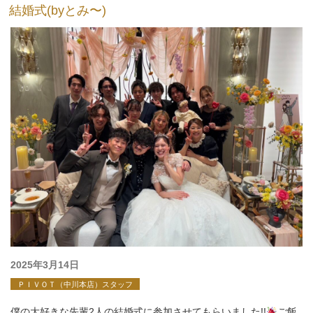
結婚式(byとみ〜)
投
2025年3月14日
稿
ＰＩＶＯＴ（中川本店）スタッフ
日:
僕の大好きな先輩2人の結婚式に参加させてもらいました!!
ご飯