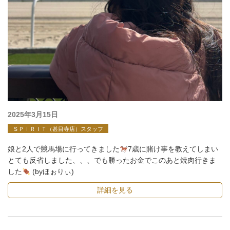
投
2025年3月15日
稿
ＳＰＩＲＩＴ（甚目寺店）スタッフ
日:
娘と2人で競馬場に行ってきました
7歳に賭け事を教えてしまい
とても反省しました、、、でも勝ったお金でこのあと焼肉行きま
した
(byほぉりぃ)
詳細を見る