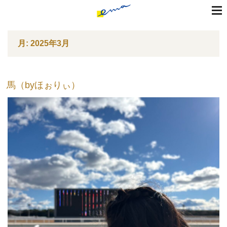
toggle
naviga
コ
月:
2025年3月
ン
テ
ン
ツ
馬（byほぉりぃ）
へ
ス
キ
ッ
プ