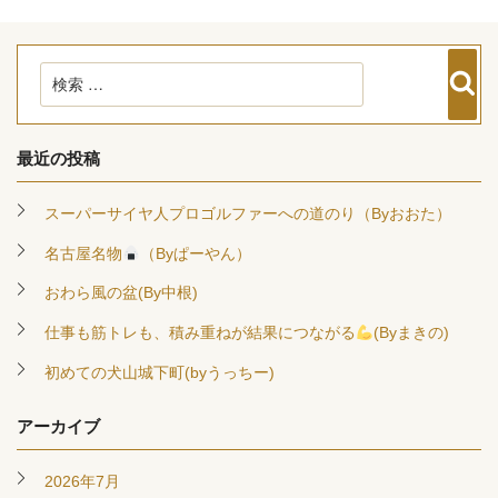
検
検
索
索:
最近の投稿
スーパーサイヤ人プロゴルファーへの道のり（Byおおた）
名古屋名物
（Byぱーやん）
おわら風の盆(By中根)
仕事も筋トレも、積み重ねが結果につながる
(Byまきの)
初めての犬山城下町(byうっちー)
アーカイブ
2026年7月