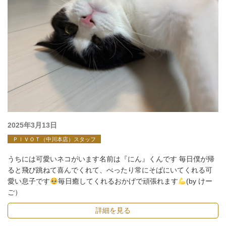
投
2025年3月13日
稿
ＰＩＶＯＴ（中川本店）スタッフ
日:
うちには可愛いネコがいます名前は『にん』くんです 毎日僕が帰
ると飛び跳ねて喜んでくれて、べったり常にそばにいてくれる可
愛い息子です
毎日癒してくれるおかげで頑張れます
(by けー
ご）
詳細を見る