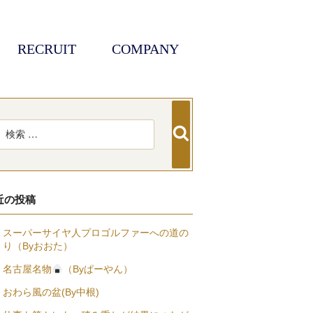
RECRUIT
COMPANY
検
索
近の投稿
スーパーサイヤ人プロゴルファーへの道の
り（Byおおた）
名古屋名物
（Byぱーやん）
おわら風の盆(By中根)