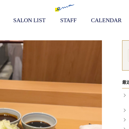
SALON LIST
STAFF
CALENDAR
検
索:
最