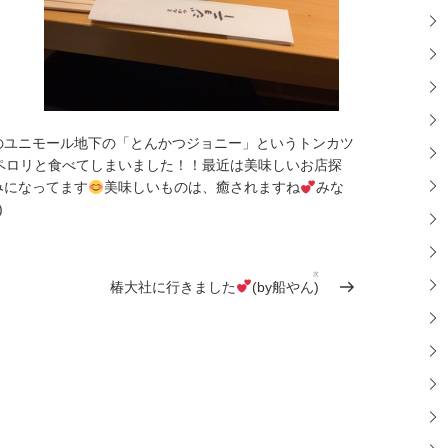
のユニモール地下の「とんかつジョニー」というトンカツ
ペロリと食べてしまいました！！最近は美味しいお店探
みになってます
美味しいものは、癒されますね
みな
)
次
次
椿大社に行きました
(by船やん)
の
投
稿