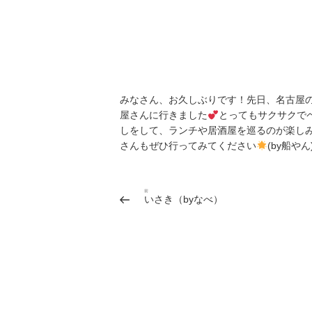
みなさん、お久しぶりです！先日、名古屋
屋さんに行きました
とってもサクサクで
しをして、ランチや居酒屋を巡るのが楽し
さんもぜひ行ってみてください
(by船やん
投
前
過
いさき（byなべ）
稿
去
ナ
の
ビ
投
稿
ゲ
ー
シ
ョ
ン