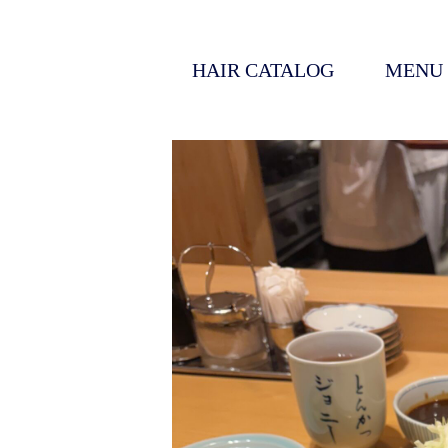
HAIR CATALOG
MENU
コ
ン
テ
ン
ツ
へ
ス
キ
ッ
プ