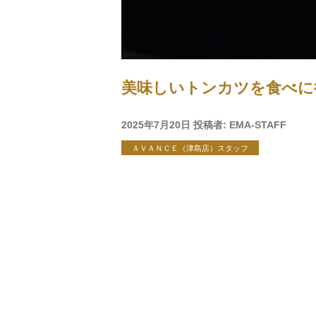
美味しいトンカツを食べに行
投
2025年7月20日
投稿者:
EMA-STAFF
稿
ＡＶＡＮＣＥ（津島店）スタッフ
日: