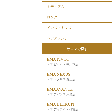
ミディアム
ロング
メンズ・キッズ
ヘアアレンジ
サロンで探す
EMA PIVOT
エマ ピボット 中川本店
EMA NEXUS
エマ ネクサス 蟹江店
EMA AVANCE
エマ アバンス 津島店
EMA DELIGHT
エマ ディライト 弥富店