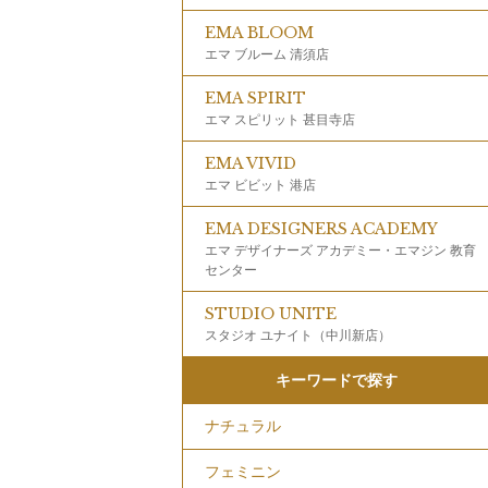
EMA BLOOM
エマ ブルーム 清須店
EMA SPIRIT
エマ スピリット 甚目寺店
EMA VIVID
エマ ビビット 港店
EMA DESIGNERS ACADEMY
エマ デザイナーズ アカデミー・エマジン 教育
センター
STUDIO UNITE
スタジオ ユナイト（中川新店）
キーワードで探す
ナチュラル
フェミニン